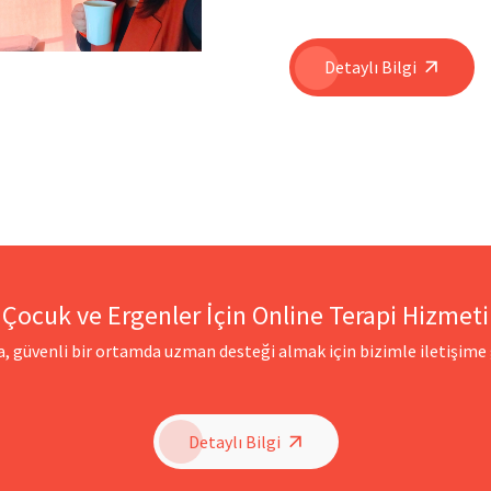
Detaylı Bilgi
Çocuk ve Ergenler İçin Online Terapi Hizmeti
, güvenli bir ortamda uzman desteği almak için bizimle iletişime g
Detaylı Bilgi