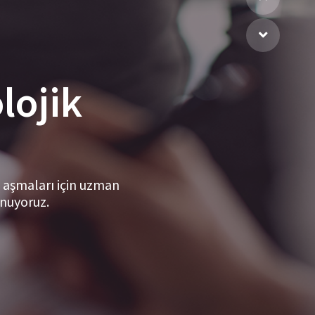
lojik
ı aşmaları için uzman
unuyoruz.