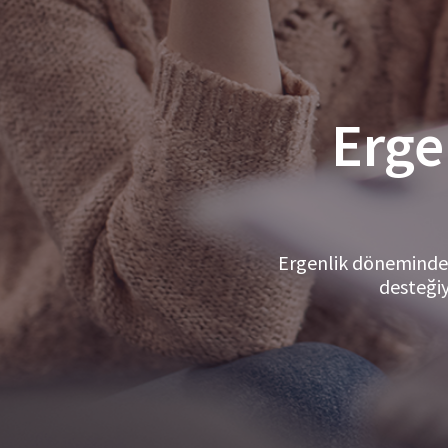
Erge
Ergenlik dönemindeki
desteğiy