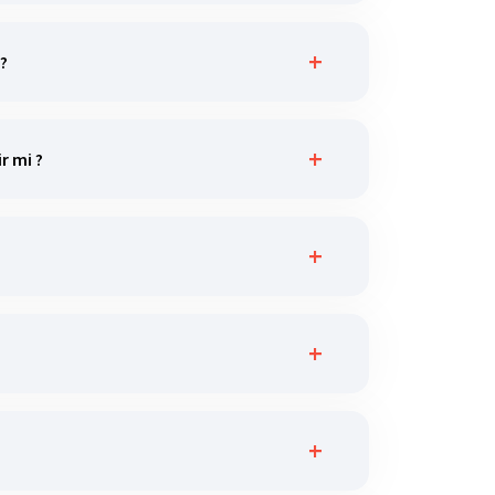
 ?
r mi ?