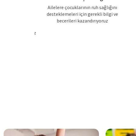
Ailelere çocuklarının ruh sağlığını
si
desteklemeleri için gerekli bilgi ve
, çocuk ve
P
becerileri kazandırıyoruz
güvenilir ve
kleri sunuyoruz